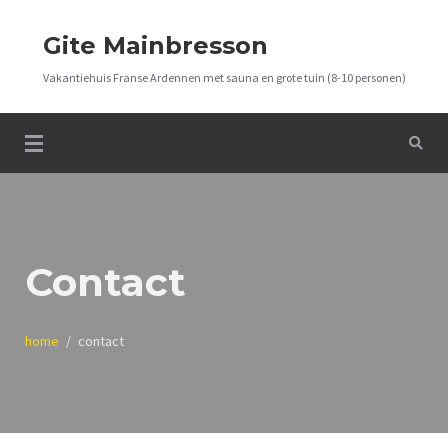
Gite Mainbresson
Vakantiehuis Franse Ardennen met sauna en grote tuin (8-10 personen)
Contact
home
contact