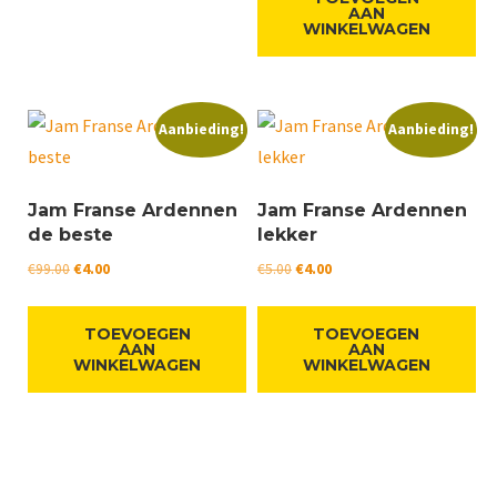
€5.00.
€4.00.
AAN
WINKELWAGEN
Aanbieding!
Aanbieding!
Jam Franse Ardennen
Jam Franse Ardennen
de beste
lekker
Oorspronkelijke
Huidige
Oorspronkelijke
Huidige
€
99.00
€
4.00
€
5.00
€
4.00
prijs
prijs
prijs
prijs
was:
is:
was:
is:
TOEVOEGEN
TOEVOEGEN
€99.00.
€4.00.
€5.00.
€4.00.
AAN
AAN
WINKELWAGEN
WINKELWAGEN