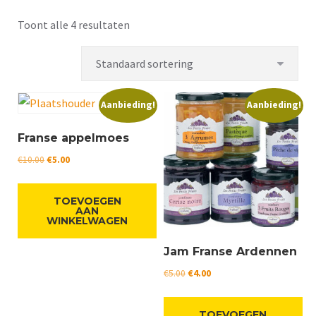
Toont alle 4 resultaten
Aanbieding!
Aanbieding!
Franse appelmoes
Oorspronkelijke
Huidige
€
10.00
€
5.00
prijs
prijs
was:
is:
TOEVOEGEN
€10.00.
€5.00.
AAN
WINKELWAGEN
Jam Franse Ardennen
Oorspronkelijke
Huidige
€
5.00
€
4.00
prijs
prijs
was:
is:
TOEVOEGEN